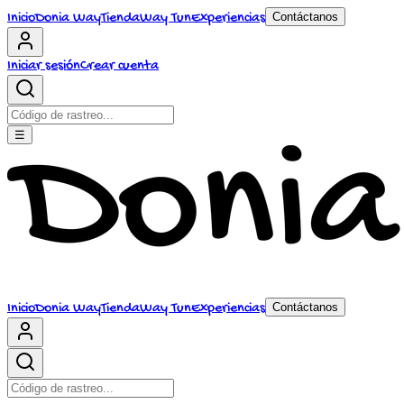
Inicio
Donia Way
Tienda
Way Tun
Experiencias
Contáctanos
Iniciar sesión
Crear cuenta
☰
Inicio
Donia Way
Tienda
Way Tun
Experiencias
Contáctanos