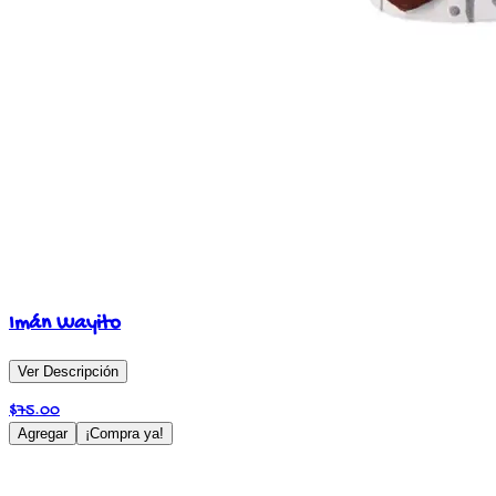
Imán Wayito
Ver Descripción
$
75.00
Agregar
¡Compra ya!